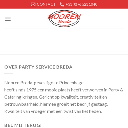
Skip
CONTACT
+31 (0)76 521 1040
to
content
OVER PARTY SERVICE BREDA
Nooren Breda, gevestigd te Princenhage,
heeft sinds 1975 een mooie plaats heeft verworven in Party &
Catering kringen. Gericht op kwaliteit, creativiteit en
betrouwbaarheid, hiermee groeit het bedrijf gestaag.
Kwaliteit van vroeger met een twist van het heden.
BEL MIJ TERUG!